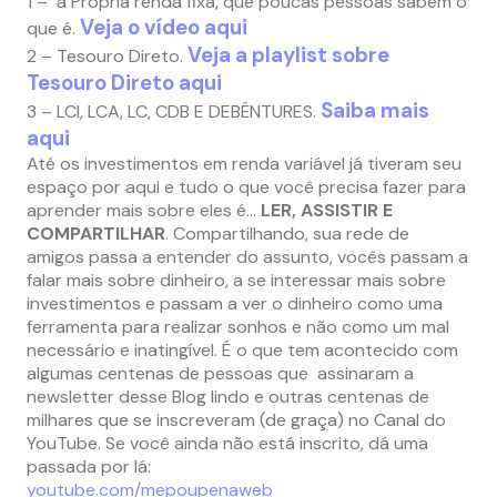
1 – a Própria renda fixa, que poucas pessoas sabem o
Veja o vídeo aqui
que é.
Veja a playlist sobre
2 – Tesouro Direto.
Tesouro Direto aqui
Saiba mais
3 – LCI, LCA, LC, CDB E DEBÊNTURES.
aqui
Até os investimentos em renda variável já tiveram seu
espaço por aqui e tudo o que você precisa fazer para
aprender mais sobre eles é…
LER, ASSISTIR E
COMPARTILHAR
. Compartilhando, sua rede de
amigos passa a entender do assunto, vocês passam a
falar mais sobre dinheiro, a se interessar mais sobre
investimentos e passam a ver o dinheiro como uma
ferramenta para realizar sonhos e não como um mal
necessário e inatingível. É o que tem acontecido com
algumas centenas de pessoas que assinaram a
newsletter desse Blog lindo e outras centenas de
milhares que se inscreveram (de graça) no Canal do
YouTube. Se você ainda não está inscrito, dá uma
passada por lá:
youtube.com/mepoupenaweb