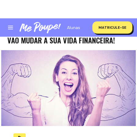
Alunas
MATRICULE-SE
5 HÁBITOS PRA INVESTIR MELHOR QUE
VÃO MUDAR A SUA VIDA FINANCEIRA!