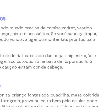
ios
todo mundo precisa de camisa xadrez, vestido
 lenço, cinto e acessórios. Se você sabe garimpar,
pode vender, alugar ou montar kits prontos para
trole de datas, estado das peças, higienização e
gar seu estoque só na base da fé, porque fé é
e caução evitam dor de cabeça.
o
onita, criança fantasiada, quadrilha, mesa colorida
ê fotografa, grava ou edita bem pelo celular, pode
máticos, cobertura de festas e vídeos curtos para