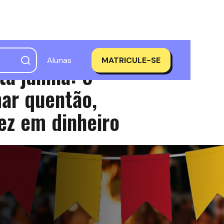
Alunas
MATRICULE-SE
ta junina: 5
mar quentão,
ez em dinheiro