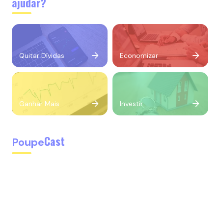
ajudar?
Quitar Dívidas
Economizar
Ganhar Mais
Investir
Cast
Poupe