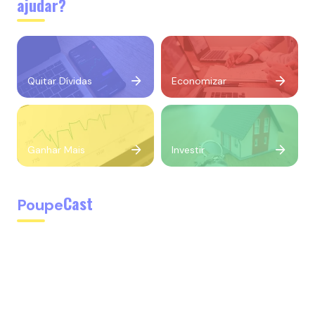
ajudar?
Quitar Dívidas
Economizar
Ganhar Mais
Investir
Cast
Poupe