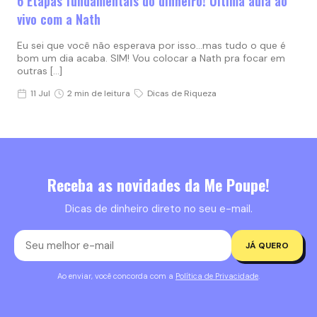
6 Etapas fundamentais do dinheiro! Última aula ao
vivo com a Nath
Eu sei que você não esperava por isso…mas tudo o que é
bom um dia acaba. SIM! Vou colocar a Nath pra focar em
outras […]
11 Jul
2 min de leitura
Dicas de Riqueza
Receba as novidades da Me Poupe!
Dicas de dinheiro direto no seu e-mail.
JÁ QUERO
Ao enviar, você concorda com a
Política de Privacidade
.