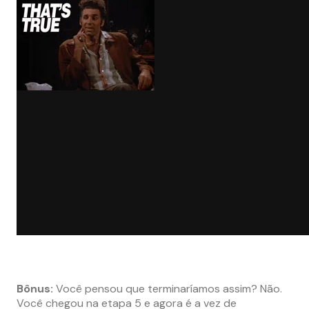
Bônus:
Você pensou que terminaríamos assim? Não.
Você chegou na etapa 5 e agora é a vez de