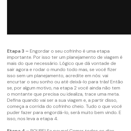
Etapa 3 –
Engordar o seu cofrinho é uma etapa
importante. Por isso ter um planejamento de viagem é
mais do que necessário. Lógico que dá vontade de
sair agora e rodar o mundo todo mas, se você fizer
isso sem um planejamento, acredite em nós: vai
encurtar o seu sonho ou até deixá-lo para trás! Então
se, por algum motivo, na etapa 2 você ainda não tem
o montante que precisa ou idealiza, trace uma meta.
Defina quando vai ser a sua viagem e, a partir disso,
começa a corrida do cofrinho cheio. Tudo o que você
puder fazer para engordá-lo, será muito bem vindo. E
isso, nos leva a etapa 4.
Etapa 4 –
POUPE! Se poupe! Comer todos os dias