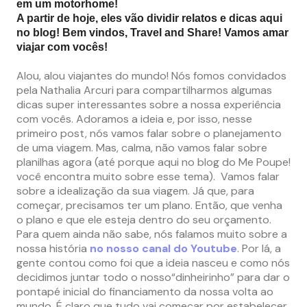
em um motorhome!
A partir de hoje, eles vão dividir relatos e dicas aqui
no blog! Bem vindos, Travel and Share! Vamos amar
viajar com vocês!
Alou, alou viajantes do mundo! Nós fomos convidados
pela Nathalia Arcuri para compartilharmos algumas
dicas super interessantes sobre a nossa experiência
com vocês. Adoramos a ideia e, por isso, nesse
primeiro post, nós vamos falar sobre o planejamento
de uma viagem. Mas, calma, não vamos falar sobre
planilhas agora (até porque aqui no blog do Me Poupe!
você encontra muito sobre esse tema). Vamos falar
sobre a idealização da sua viagem. Já que, para
começar, precisamos ter um plano. Então, que venha
o plano e que ele esteja dentro do seu orçamento.
Para quem ainda não sabe, nós falamos muito sobre a
nossa história
no nosso canal do Youtube
. Por lá, a
gente contou como foi que a ideia nasceu e como nós
decidimos juntar todo o nosso“dinheirinho” para dar o
pontapé inicial do financiamento da nossa volta ao
mundo. É claro que tudo vai começar por estabelecer