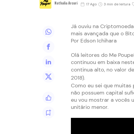
Nathalia Arcuri
17 Ago
3 min de leitura
Já ouviu na Criptomoeda
mais avançada que o Bit
Por Edson Ichihara
Olá leitores do Me Poup
continuou em baixa neste
continua alto, no valor d
2018).
Como eu sei que muitas 
não possuem capital sufic
eu vou mostrar a vocês 
unitário menor.