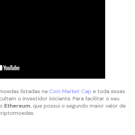
omoedas listadas na
Coin Market Cap
e toda essas
ltam o investidor iniciante. Para facilitar o seu
 o
Ethereum
, que possui o segundo maior valor de
riptomoedas.