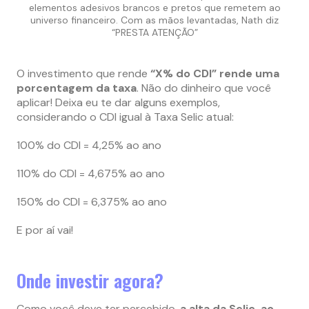
elementos adesivos brancos e pretos que remetem ao
universo financeiro. Com as mãos levantadas, Nath diz
“PRESTA ATENÇÃO”
O investimento que rende
“X% do CDI” rende uma
porcentagem da taxa
. Não do dinheiro que você
aplicar! Deixa eu te dar alguns exemplos,
considerando o CDI igual à Taxa Selic atual:
100% do CDI = 4,25% ao ano
110% do CDI = 4,675% ao ano
150% do CDI = 6,375% ao ano
E por aí vai!
Onde investir agora?
Como você deve ter percebido,
a alta da Selic, ao