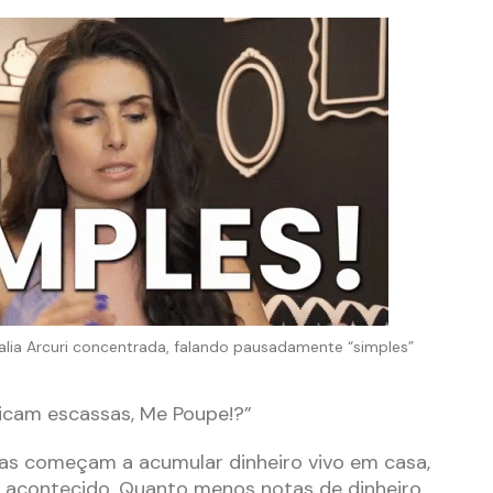
a Arcuri concentrada, falando pausadamente “simples”
cam escassas, Me Poupe!?”
oas começam a acumular dinheiro vivo em casa,
 acontecido. Quanto menos notas de dinheiro