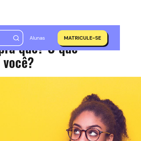
Alunas
MATRICULE-SE
 pra quê? O que
m você?