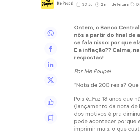
Me Poupe!
30 Jul
2 min de leitura
D
Ontem, o Banco Central
nós a partir do final de
se fala nisso: por que e
E a inflação?? Calma, 
respostas!
Por Me Poupe!
“Nota de 200 reais? Que
Pois é…Faz 18 anos que n
(lançamento da nota de R
dos motivos é pra diminui
pode acontecer porque e
imprimir mais, o que cust