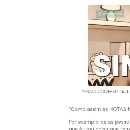
#PRATODOSVEREM: Nathali
“Como assim as NOTAS fi
Por exemplo, se as pess
que é uma coisa que tem