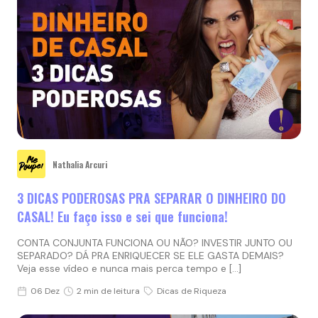
Nathalia Arcuri
3 DICAS PODEROSAS PRA SEPARAR O DINHEIRO DO
CASAL! Eu faço isso e sei que funciona!
CONTA CONJUNTA FUNCIONA OU NÃO? INVESTIR JUNTO OU
SEPARADO? DÁ PRA ENRIQUECER SE ELE GASTA DEMAIS?
Veja esse vídeo e nunca mais perca tempo e […]
06 Dez
2 min de leitura
Dicas de Riqueza