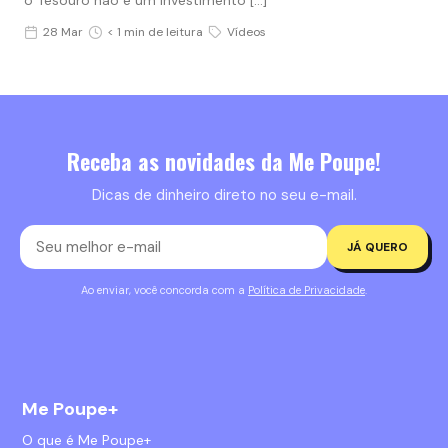
o Tesouro não é um investimento […]
28 Mar
< 1 min de leitura
Vídeos
Receba as novidades da Me Poupe!
Dicas de dinheiro direto no seu e-mail.
JÁ QUERO
Ao enviar, você concorda com a
Política de Privacidade
.
Me Poupe+
O que é Me Poupe+