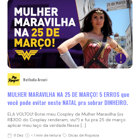
Nathalia Arcuri
MULHER MARAVILHA NA 25 DE MARÇO! 5 ERROS que
você pode evitar neste NATAL pra sobrar DINHEIRO.
ELA VOLTOU! Botei meu Cospley de Mulher Maravilha (os
R$300 do Cosplay renderam, viu?) e fui pra 25 de março
aplicar meu laço da verdade.Nesse […]
11 Dez
< 1 min de leitura
Dicas de Riqueza