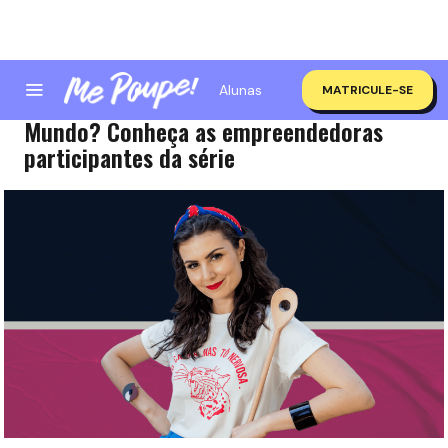
Alunas
MATRICULE-SE
Quem são as Mulheres que Mudam o
Mundo? Conheça as empreendedoras
participantes da série