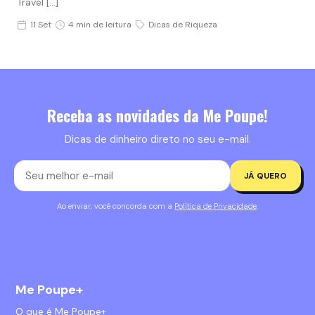
Travel […]
11 Set
4 min de leitura
Dicas de Riqueza
Receba as novidades da Me Poupe!
Dicas de dinheiro direto no seu e-mail.
JÁ QUERO
Ao enviar, você concorda com a
Política de Privacidade
.
Me Poupe+
O que é Me Poupe+