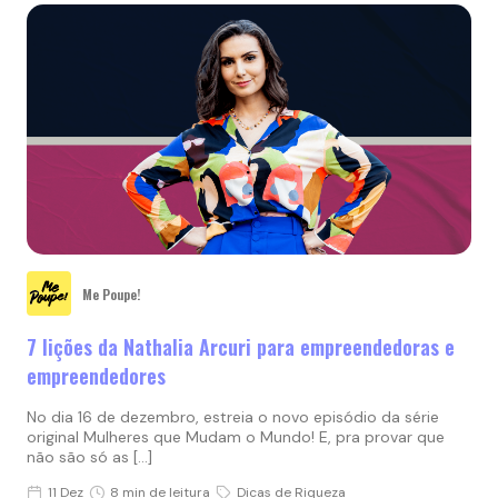
Me Poupe!
7 lições da Nathalia Arcuri para empreendedoras e
empreendedores
No dia 16 de dezembro, estreia o novo episódio da série
original Mulheres que Mudam o Mundo! E, pra provar que
não são só as […]
11 Dez
8 min de leitura
Dicas de Riqueza