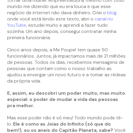
tornar uma mulher empreendedora, mesmo com todo
mundo me dizendo que eu era louca e que esse
negócio de internet não dava dinheiro. Criei o
blog
onde você está lendo este texto, abri o
canal no
YouTube
, estudei muito e aprendi a fazer tudo
sozinha. Um ano depois, consegui contratar minha
primeira funcionária.
Cinco anos depois, a Me Poupe! tem quase 50
funcionários. Juntos, já impactamos mais de 21 milhões
de pessoas. Todos os dias, recebemos mensagens de
pessoas que contam como o nosso trabalho as
ajudou a enxergar um novo futuro e a tomar as rédeas
da própria vida.
E, assim, eu descobri um poder muito, mas muito
especial: o poder de mudar a vida das pessoas
pra melhor.
Mas esse poder não é só meu! Todo mundo pode tê-
lo.
Ele é como as Joias do Infinito (só que do
bem!), ou os aneis do Capitão Planeta, sabe?
Você