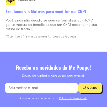
Freelancer: 5 Motivos para você ter um CNPJ
Você ainda não decidiu se quer se formalizar ou não? A
gente mostra os benefícios que um CNPJ pode ter na sua
rotina de freela. […]
24 Ago
3 min de leitura
Dicas de Riqueza
Receba as novidades da Me Poupe!
Dicas de dinheiro direto no seu e-mail.
JÁ QUERO
Ao enviar, você concorda com a
Política de Privacidade
.