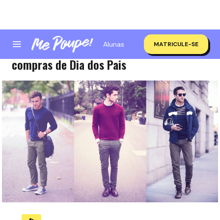
Alunas
MATRICULE-SE
10 dicas para não cair em cilada nas
compras de Dia dos Pais