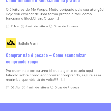
Como funciona o BlockChain na prática
Olá leitores do Me Poupe. Muito obrigado pela sua atenção!
Hoje vou explicar de uma forma prática e fácil como
funciona o BlockChain. O que […]
21 Mar
4 min de leitura
Dicas de Riqueza
Nathalia Arcuri
Comprar não é pecado – Como economizar
comprando roupa
Pra quem não botou uma fé que a gente estaria aqui
falando sobre como economizar comprando, segura essa
marimba que nóis tá de volta!!!!! […]
03 Abr
4 min de leitura
Dicas de Riqueza