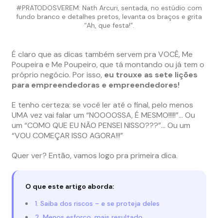
#PRATODOSVEREM: Nath Arcuri, sentada, no estúdio com
fundo branco e detalhes pretos, levanta os braços e grita
“Ah, que festa!”.
É claro que as dicas também servem pra VOCÊ, Me
Poupeira e Me Poupeiro, que tá montando ou já tem o
próprio negócio. Por isso,
eu trouxe as sete lições
para empreendedoras e empreendedores!
E tenho certeza: se você ler até o final, pelo menos
UMA vez vai falar um “NOOOOSSA, É MESMO!!!!!”… Ou
um “COMO QUE EU NÃO PENSEI NISSO???”… Ou um
“VOU COMEÇAR ISSO AGORA!!!”
Quer ver? Então, vamos logo pra primeira dica.
O que este artigo aborda:
1. Saiba dos riscos – e se proteja deles
2. Menos esforço, mais resultado