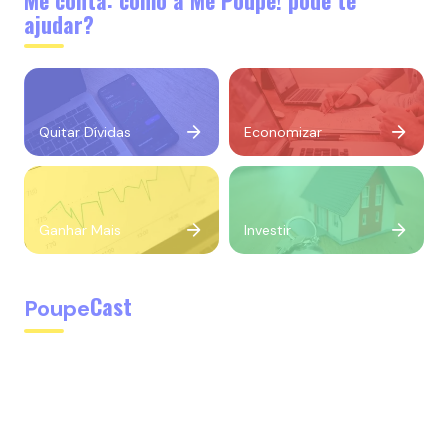
Me conta: como a Me Poupe! pode te
ajudar?
Quitar Dívidas
Economizar
Ganhar Mais
Investir
Cast
Poupe