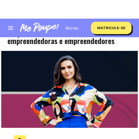
Alunas
MATRICULE-SE
7 lições da Nathalia Arcuri para
empreendedoras e empreendedores