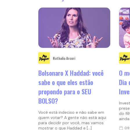
Nathalia Arcuri
Bolsonaro X Haddad: você
O me
sabe o que eles estão
Dia 
propondo para o SEU
Inve
BOLSO?
Inves
prese
Você está indeciso e não sabe em
do fil
quem votar? A gente não está aqui
ainda 
para decidir por você, mas vamos
mostrar o que Haddad e […]
09