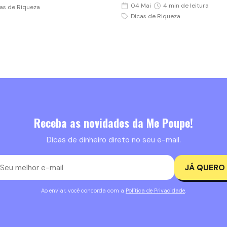
04 Mai
4 min de leitura
as de Riqueza
Dicas de Riqueza
Receba as novidades da Me Poupe!
Dicas de dinheiro direto no seu e-mail.
JÁ QUERO
Ao enviar, você concorda com a
Política de Privacidade
.