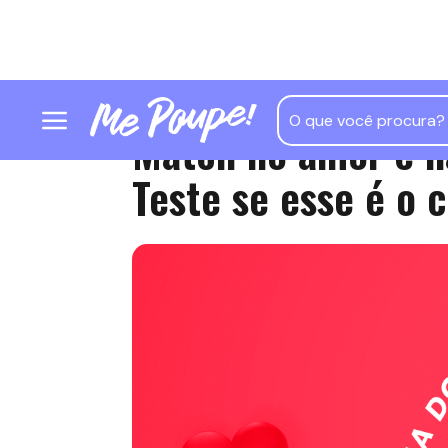
Match no amor e n
Teste se esse é o 