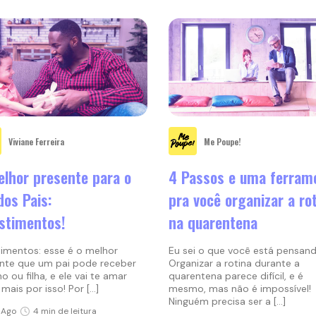
Viviane Ferreira
Me Poupe!
lhor presente para o
4 Passos e uma ferram
dos Pais:
pra você organizar a ro
stimentos!
na quarentena
timentos: esse é o melhor
Eu sei o que você está pensan
nte que um pai pode receber
Organizar a rotina durante a
ho ou filha, e ele vai te amar
quarentena parece difícil, e é
mais por isso! Por […]
mesmo, mas não é impossível!
Ninguém precisa ser a […]
 Ago
4 min de leitura