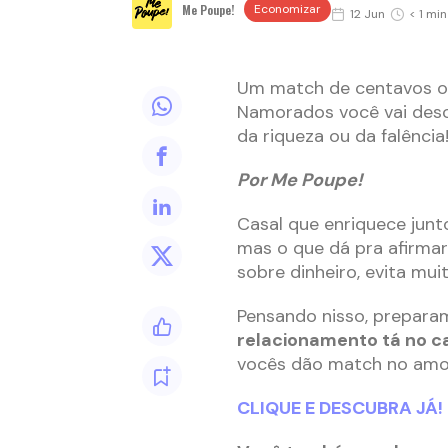
Me Poupe!
Economizar
12 Jun
< 1 min
Um match de centavos ou
Namorados você vai desc
da riqueza ou da falência
Por Me Poupe!
Casal que enriquece junto
mas o que dá pra afirmar
sobre dinheiro, evita mui
Pensando nisso, prepara
relacionamento tá no c
vocês dão match no amo
CLIQUE E DESCUBRA JÁ!