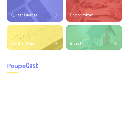
Quitar Dívidas
Economizar
Ganhar Mais
Investir
Cast
Poupe