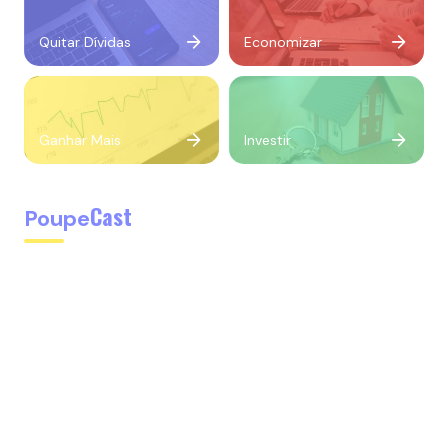
Quitar Dívidas
Economizar
Ganhar Mais
Investir
Cast
Poupe