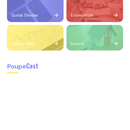
Quitar Dívidas
Economizar
Ganhar Mais
Investir
Cast
Poupe