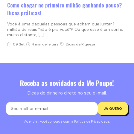
Como chegar no primeiro milhão ganhando pouco?
Dicas práticas!
Você é uma daquelas pessoas que acham que juntar 1
milhão de reais “não é pra você”? Ou que esse é um sonho
muito distante, […]
09 Set
4 min de leitura
Dicas de Riqueza
Receba as novidades da Me Poupe!
Dicas de dinheiro direto no seu e-mail.
JÁ QUERO
Ao enviar, você concorda com a
Política de Privacidade
.