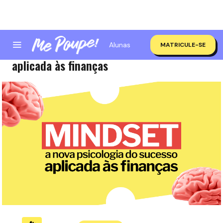
Alunas
MATRICULE-SE
Mindset: a nova psicologia do sucesso
aplicada às finanças