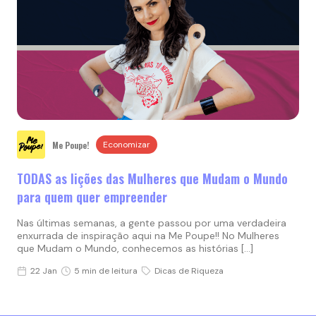
Me Poupe!
Economizar
TODAS as lições das Mulheres que Mudam o Mundo
para quem quer empreender
Nas últimas semanas, a gente passou por uma verdadeira
enxurrada de inspiração aqui na Me Poupe!! No Mulheres
que Mudam o Mundo, conhecemos as histórias […]
22 Jan
5 min de leitura
Dicas de Riqueza