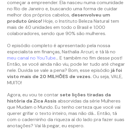
começar a empreender. Ela nasceu numa comunidade
no Rio de Janeiro e, buscando uma forma de cuidar
melhor dos próprios cabelos,
desenvolveu um
produto único!
Hoje, o Instituto Beleza Natural tem
mais de 40 unidades em todo o Brasil e 1.000
colaboradores, sendo que 90% são mulheres.
O episódio completo é apresentado pela nossa
especialista em finanças, Nathalia Arcuri, e tá lá no
meu canal no YouTube
… E também no fim desse post!
Então, se você ainda não viu, pode ler tudo até chegar
nele. Duvida se vale a pena? Bom, esse episódio
já foi
visto mais de 20 MILHÕES de vezes.
Ou seja, VALE,
MUITO!
Agora, eu vou te contar
sete lições tiradas da
história da Zica Assis
absorvidas da série Mulheres
que Mudam o Mundo. Eu tenho certeza que você vai
querer grifar o texto inteiro, mas não dá… Então, tá
com o caderninho da riqueza aí do lado pra fazer suas
anotações? Vai lá pegar, eu espero.