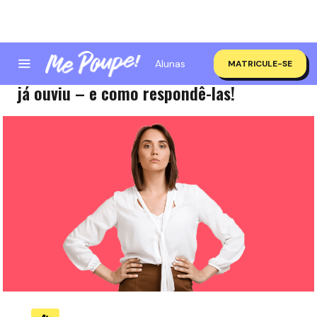
Alunas
MATRICULE-SE
6 frases que toda mulher empreendedora
já ouviu – e como respondê-las!