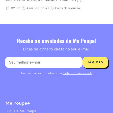
02 Set
4 min de leitura
Dicas de Riqueza
Receba as novidades da Me Poupe!
Dicas de dinheiro direto no seu e-mail.
JÁ QUERO
Ao enviar, você concorda com a
Política de Privacidade
.
Me Poupe+
O que é Me Poupe+