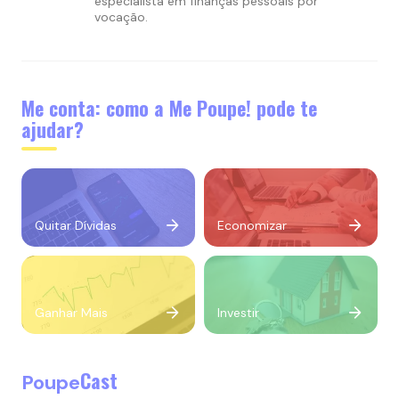
especialista em finanças pessoais por
vocação.
Me conta: como a Me Poupe! pode te
ajudar?
Quitar Dívidas
Economizar
Ganhar Mais
Investir
Cast
Poupe