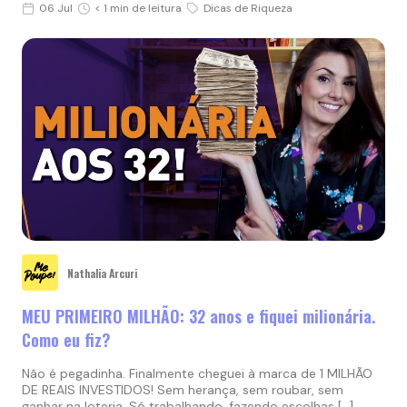
06 Jul
< 1 min de leitura
Dicas de Riqueza
Nathalia Arcuri
MEU PRIMEIRO MILHÃO: 32 anos e fiquei milionária.
Como eu fiz?
Não é pegadinha. Finalmente cheguei à marca de 1 MILHÃO
DE REAIS INVESTIDOS! Sem herança, sem roubar, sem
ganhar na loteria. Só trabalhando, fazendo escolhas […]