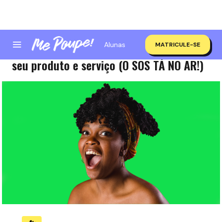
Alunas
MATRICULE-SE
4 Benefícios do SOS Me Poupe! para o
seu produto e serviço (O SOS TÁ NO AR!)