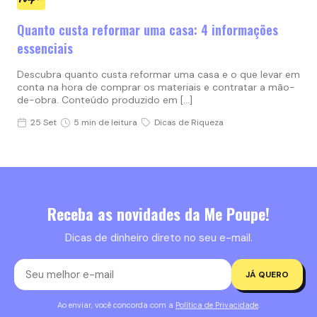
Quanto custa reformar uma casa: 4 informações
essenciais
Descubra quanto custa reformar uma casa e o que levar em
conta na hora de comprar os materiais e contratar a mão-
de-obra. Conteúdo produzido em […]
25 Set
5 min de leitura
Dicas de Riqueza
Receba as novidades da Me Poupe!
Dicas de dinheiro direto no seu e-mail.
JÁ QUERO
Ao enviar, você concorda com a
Política de Privacidade
.