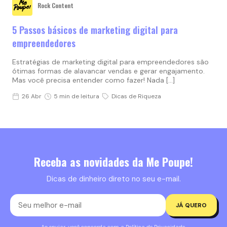
Rock Content
5 Passos básicos de marketing digital para
empreendedores
Estratégias de marketing digital para empreendedores são
ótimas formas de alavancar vendas e gerar engajamento.
Mas você precisa entender como fazer! Nada […]
26 Abr
5 min de leitura
Dicas de Riqueza
Receba as novidades da Me Poupe!
Dicas de dinheiro direto no seu e-mail.
JÁ QUERO
Ao enviar, você concorda com a
Política de Privacidade
.