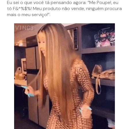
Eu sei o que você tá pensando agora: “Me Poupe!, eu
tô F&*%$%! Meu produto não vende, ninguém procura
mais o meu serviço!”.