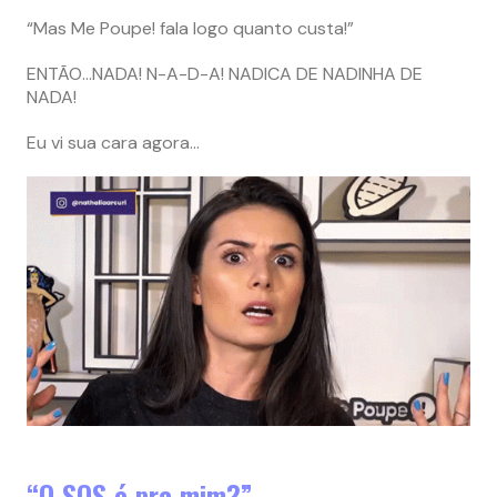
“Mas Me Poupe! fala logo quanto custa!”
ENTÃO…NADA! N-A-D-A! NADICA DE NADINHA DE
NADA!
Eu vi sua cara agora…
“O SOS é pra mim?”