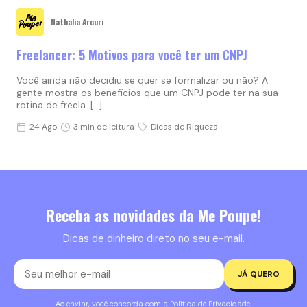
Nathalia Arcuri
Freelancer: 5 Motivos para você ter um CNPJ
Você ainda não decidiu se quer se formalizar ou não? A
gente mostra os benefícios que um CNPJ pode ter na sua
rotina de freela. […]
24 Ago
3 min de leitura
Dicas de Riqueza
Receba as novidades da Me Poupe!
Dicas de dinheiro direto no seu e-mail.
JÁ QUERO
Ao enviar, você concorda com a
Política de Privacidade
.