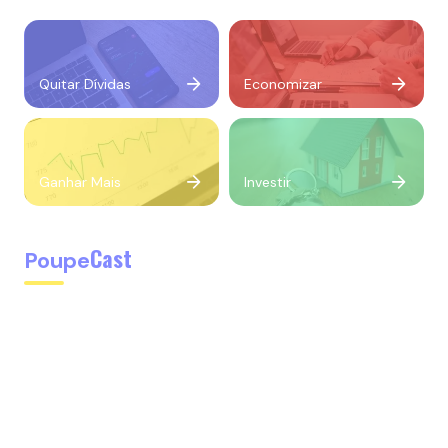
Quitar Dívidas
Economizar
Ganhar Mais
Investir
Cast
Poupe