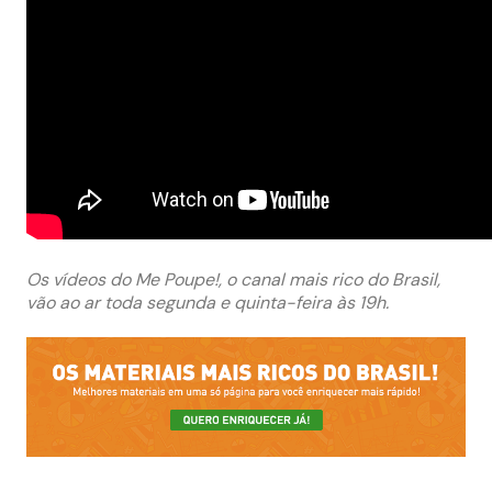
Os vídeos do Me Poupe!, o canal mais rico do Brasil,
vão ao ar toda segunda e quinta-feira às 19h.