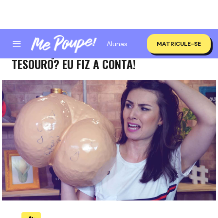
Alunas
MATRICULE-SE
POUPANÇA RENDENDO MAIS QUE O
TESOURO? EU FIZ A CONTA!