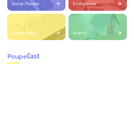
Quitar Dívidas
Economizar
Ganhar Mais
Investir
Cast
Poupe