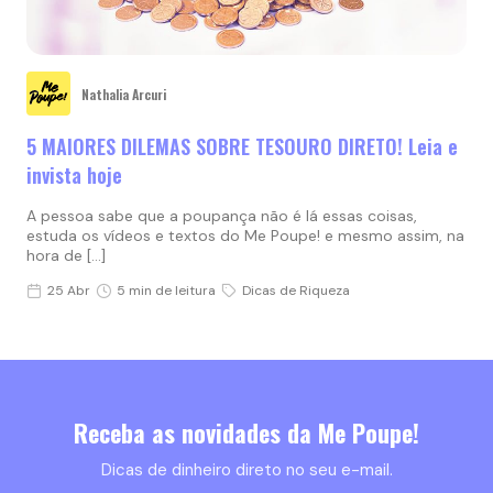
Nathalia Arcuri
5 MAIORES DILEMAS SOBRE TESOURO DIRETO! Leia e
invista hoje
A pessoa sabe que a poupança não é lá essas coisas,
estuda os vídeos e textos do Me Poupe! e mesmo assim, na
hora de […]
25 Abr
5 min de leitura
Dicas de Riqueza
Receba as novidades da Me Poupe!
Dicas de dinheiro direto no seu e-mail.