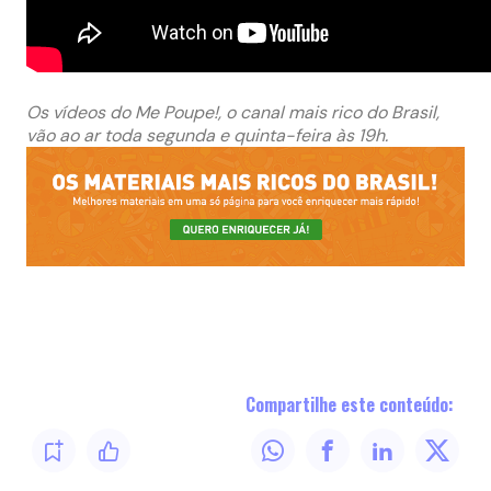
Os vídeos do Me Poupe!, o canal mais rico do Brasil,
vão ao ar toda segunda e quinta-feira às 19h.
Compartilhe este conteúdo: