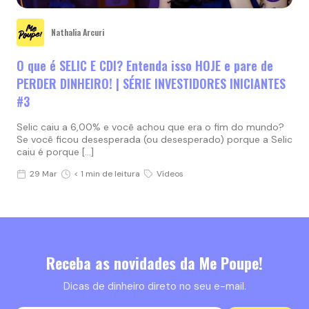
Nathalia Arcuri
O que é SELIC E CDI? Entenda isso HOJE e pare de
PERDER DINHEIRO! | SÉRIE INVESTIDORES INICIANTES
#3
Selic caiu a 6,00% e você achou que era o fim do mundo?
Se você ficou desesperada (ou desesperado) porque a Selic
caiu é porque […]
29 Mar
< 1 min de leitura
Vídeos
Receba as novidades da Me Poupe!
Dicas de dinheiro direto no seu e-mail.