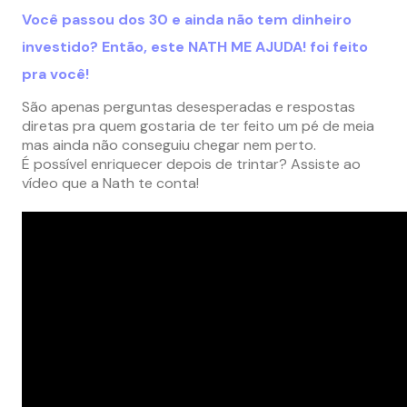
Você passou dos 30 e ainda não tem dinheiro
investido? Então, este NATH ME AJUDA! foi feito
pra você!
São apenas perguntas desesperadas e respostas
diretas pra quem gostaria de ter feito um pé de meia
mas ainda não conseguiu chegar nem perto.
É possível enriquecer depois de trintar? Assiste ao
vídeo que a Nath te conta!