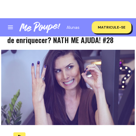
Alunas
MATRICULE-SE
PASSEI DOS 30 E NÃO INVESTI! Dá tempo
de enriquecer? NATH ME AJUDA! #28