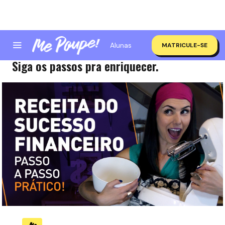
Alunas
MATRICULE-SE
MINHA RECEITA DO SUCESSO FINANCEIRO!
Siga os passos pra enriquecer.