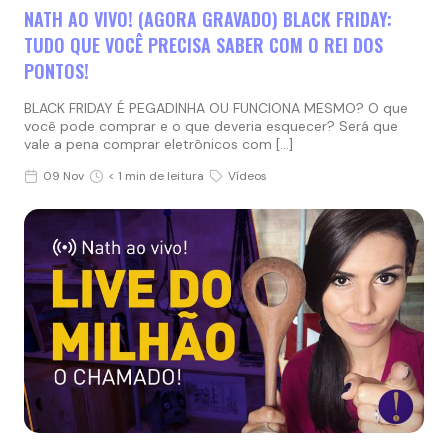
NATH AO VIVO! (AGORA GRAVADO) BLACK FRIDAY:
TUDO QUE VOCÊ PRECISA SABER COM O REI DOS
PONTOS!
BLACK FRIDAY É PEGADINHA OU FUNCIONA MESMO? O que
você pode comprar e o que deveria esquecer? Será que
vale a pena comprar eletrônicos com […]
09 Nov
< 1 min de leitura
Vídeos