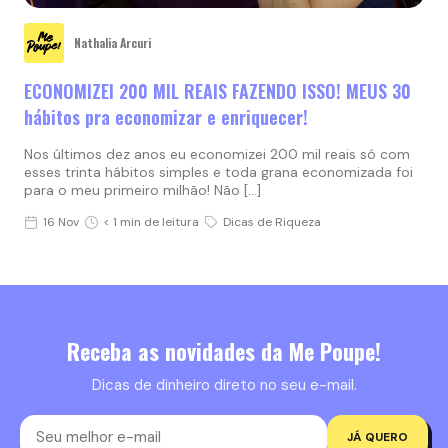
Nathalia Arcuri
ECONOMIZEI 200 MIL REAIS FAZENDO ISSO! MEUS 30
hábitos pra economizar e enriquecer!
Nos últimos dez anos eu economizei 200 mil reais só com
esses trinta hábitos simples e toda grana economizada foi
para o meu primeiro milhão! Não […]
16 Nov
< 1 min de leitura
Dicas de Riqueza
Receba as novidades da Me Poupe!
Dicas de dinheiro direto no seu e-mail.
JÁ QUERO