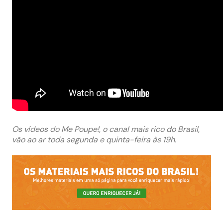
Os vídeos do Me Poupe!, o canal mais rico do Brasil,
vão ao ar toda segunda e quinta-feira às 19h.