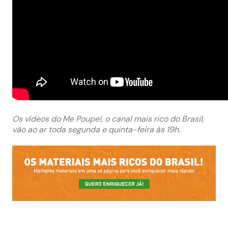
Os vídeos do Me Poupe!, o canal mais rico do Brasil,
vão ao ar toda segunda e quinta-feira às 19h.