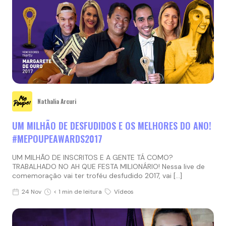
Nathalia Arcuri
UM MILHÃO DE DESFUDIDOS E OS MELHORES DO ANO!
#MEPOUPEAWARDS2017
UM MILHÃO DE INSCRITOS E A GENTE TÁ COMO?
TRABALHADO NO AH QUE FESTA MILIONÁRIO! Nessa live de
comemoração vai ter troféu desfudido 2017, vai […]
24 Nov
< 1 min de leitura
Vídeos