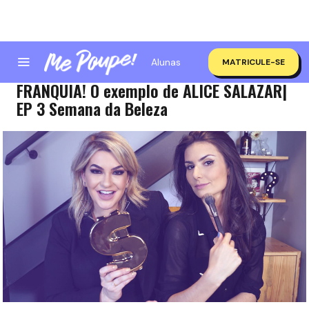
Alunas
MATRICULE-SE
DE R$600 de salário A DONA DE
FRANQUIA! O exemplo de ALICE SALAZAR|
EP 3 Semana da Beleza