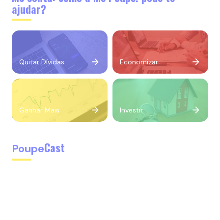
ajudar?
Quitar Dívidas
Economizar
Ganhar Mais
Investir
Cast
Poupe