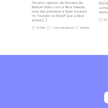
Terceiro capítulo da Semana da
FESTA
Beleza! Vídeo com a Alice Salazar,
comem
uma das primeiras a fazer sucesso
desfud
no Youtube no Brasil! Que a Alice
arrasa […]
24 
10 Mai
< 1 min de leitura
Vídeos