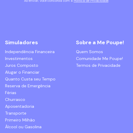
Ao enviar, você concorda com a
Política de Privacidade
.
Simuladores
Sobre a Me Poupe!
Independência Financeira
Quem Somos
Investimentos
Comunidade Me Poupe!
Juros Composto
Termos de Privacidade
Alugar o Financiar
Quanto Custa seu Tempo
Reserva de Emergência
Férias
Churrasco
Aposentadoria
Transporte
Primeiro Milhão
Álcool ou Gasolina