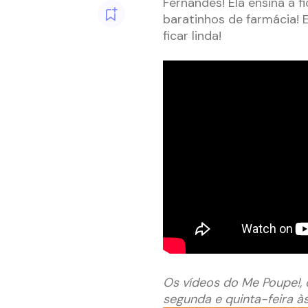
Fernandes! Ela ensina a 
baratinhos de farmácia! 
ficar linda!
Os vídeos do Me Poupe!, o
segunda e quinta-feira às