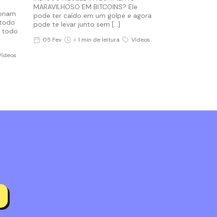
MARAVILHOSO EM BITCOINS? Ele
ionam
pode ter caído em um golpe e agora
 todo
pode te levar junto sem […]
r todo
05 Fev
< 1 min de leitura
Vídeos
Vídeos