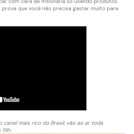
ficar com cara de milionária só usando produtos
E prova que você não precisa gastar muito para
 canal mais rico do Brasil, vão ao ar toda
 19h.