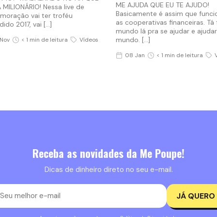
ME AJUDA QUE EU TE AJUDO!
 MILIONÁRIO! Nessa live de
Basicamente é assim que func
oração vai ter troféu
as cooperativas financeiras. Tá
ido 2017, vai […]
mundo lá pra se ajudar e ajuda
mundo. […]
Nov
< 1 min de leitura
Vídeos
08 Jan
< 1 min de leitura
Receba as novidades da Me Poupe!
Dicas de dinheiro direto no seu e-mail.
JÁ QUERO