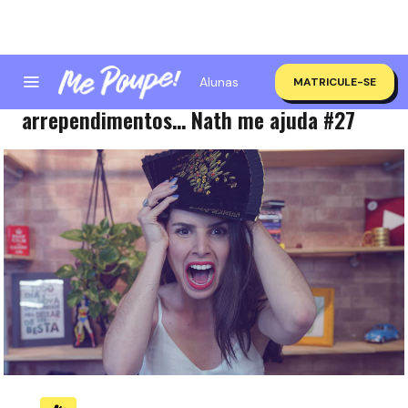
Alunas
MATRICULE-SE
COMO SE LIVRAR DO CONSÓRCIO! E outros
arrependimentos… Nath me ajuda #27