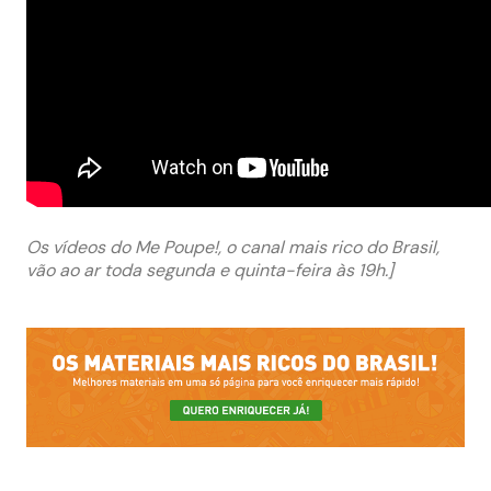
Os vídeos do Me Poupe!, o canal mais rico do Brasil,
vão ao ar toda segunda e quinta-feira às 19h.]