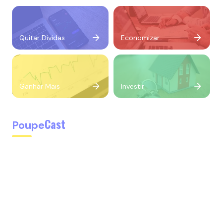
Quitar Dívidas
Economizar
Ganhar Mais
Investir
Cast
Poupe