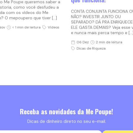
o Me Poupe queremos saber a
istoria, como você desfudeu a
CONTA CONJUNTA FUNCIONA O
ida com os vídeos do Me
NÃO? INVESTIR JUNTO OU
? O mepoupero que tiver […]
SEPARADO? DÁ PRA ENRIQUECE
ELE GASTA DEMAIS? Veja esse 
Nov
< 1 min de leitura
Vídeos
e nunca mais perca tempo e […
06 Dez
2 min de leitura
Dicas de Riqueza
Receba as novidades da Me Poupe!
Dicas de dinheiro direto no seu e-mail.