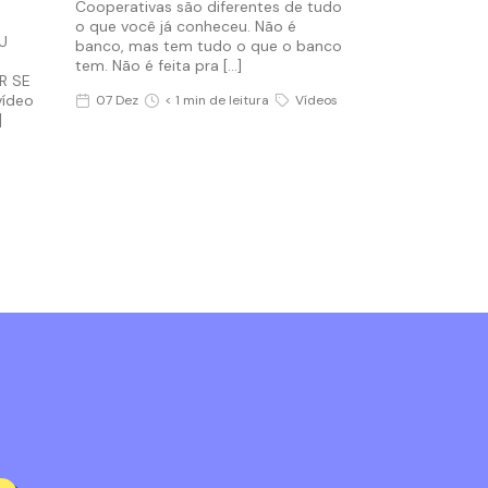
Cooperativas são diferentes de tudo
o que você já conheceu. Não é
U
banco, mas tem tudo o que o banco
tem. Não é feita pra […]
R SE
vídeo
07 Dez
< 1 min de leitura
Vídeos
]