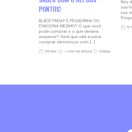
Nós d
PONTOS!
sua h
sua v
Poupe
BLACK FRIDAY É PEGADINHA OU
FUNCIONA MESMO? O que você
15 
pode comprar e o que deveria
esquecer? Será que vale a pena
comprar eletrônicos com […]
09 Nov
< 1 min de leitura
Vídeos