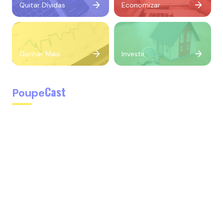
Quitar Dívidas
Economizar
Ganhar Mais
Investir
Cast
Poupe