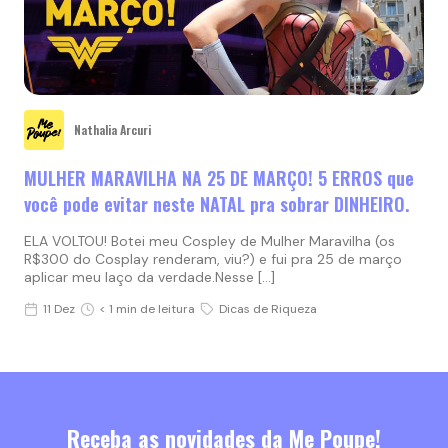
Nathalia Arcuri
MULHER MARAVILHA NA 25 DE MARÇO! 5 ERROS que
você pode evitar neste NATAL pra sobrar DINHEIRO.
ELA VOLTOU! Botei meu Cospley de Mulher Maravilha (os
R$300 do Cosplay renderam, viu?) e fui pra 25 de março
aplicar meu laço da verdade.Nesse […]
11 Dez
< 1 min de leitura
Dicas de Riqueza
Receba as novidades da Me Poupe!