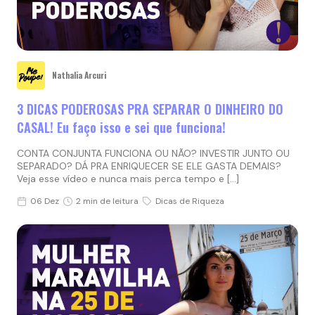
Nathalia Arcuri
3 DICAS PODEROSAS PRA SEPARAR O DINHEIRO DO
CASAL! Eu faço isso e sei que funciona!
CONTA CONJUNTA FUNCIONA OU NÃO? INVESTIR JUNTO OU
SEPARADO? DÁ PRA ENRIQUECER SE ELE GASTA DEMAIS?
Veja esse vídeo e nunca mais perca tempo e […]
06 Dez
2 min de leitura
Dicas de Riqueza