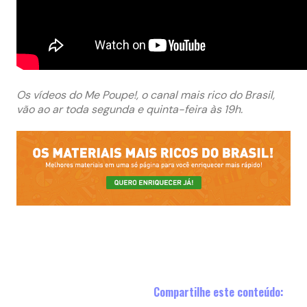
Os vídeos do Me Poupe!, o canal mais rico do Brasil,
vão ao ar toda segunda e quinta-feira às 19h.
Compartilhe este conteúdo: