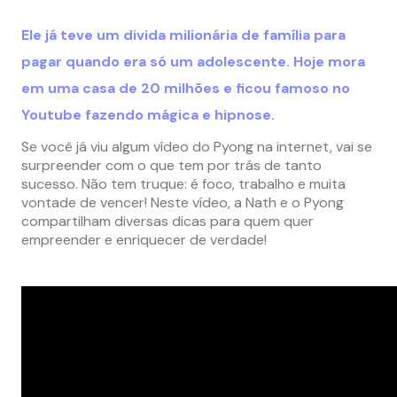
Ele já teve um divida milionária de família para
pagar quando era só um adolescente. Hoje mora
em uma casa de 20 milhões e ficou famoso no
Youtube fazendo mágica e hipnose.
Se você já viu algum vídeo do Pyong na internet, vai se
surpreender com o que tem por trás de tanto
sucesso. Não tem truque: é foco, trabalho e muita
vontade de vencer! Neste vídeo, a Nath e o Pyong
compartilham diversas dicas para quem quer
empreender e enriquecer de verdade!