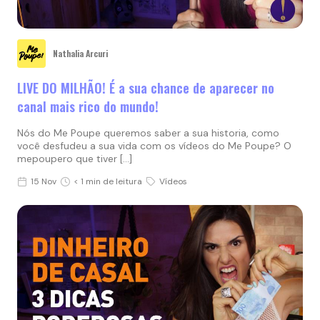
Nathalia Arcuri
LIVE DO MILHÃO! É a sua chance de aparecer no
canal mais rico do mundo!
Nós do Me Poupe queremos saber a sua historia, como
você desfudeu a sua vida com os vídeos do Me Poupe? O
mepoupero que tiver […]
15 Nov
< 1 min de leitura
Vídeos