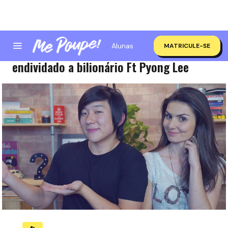
Alunas
MATRICULE-SE
COMPROU UMA CASA DE 20 MILHÕES?! De
endividado a bilionário Ft Pyong Lee