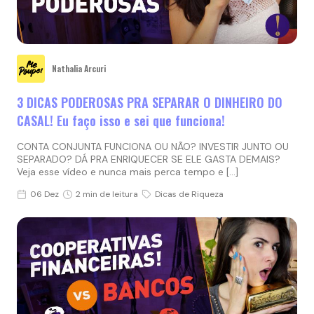
Nathalia Arcuri
3 DICAS PODEROSAS PRA SEPARAR O DINHEIRO DO
CASAL! Eu faço isso e sei que funciona!
CONTA CONJUNTA FUNCIONA OU NÃO? INVESTIR JUNTO OU
SEPARADO? DÁ PRA ENRIQUECER SE ELE GASTA DEMAIS?
Veja esse vídeo e nunca mais perca tempo e […]
06 Dez
2 min de leitura
Dicas de Riqueza