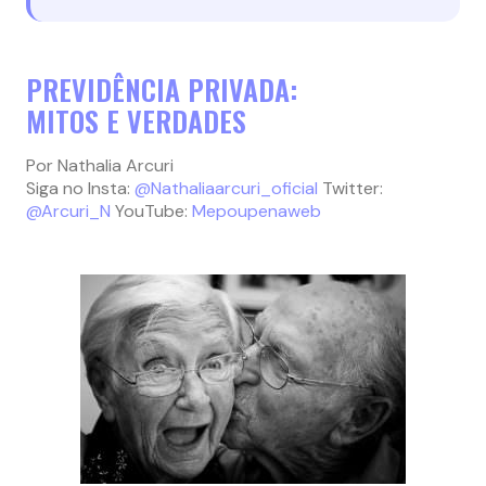
PREVIDÊNCIA PRIVADA:
MITOS E VERDADES
Por Nathalia Arcuri
Siga no Insta:
@Nathaliaarcuri_oficial
Twitter:
@Arcuri_N
YouTube:
Mepoupenaweb