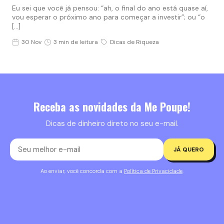
Eu sei que você já pensou: “ah, o final do ano está quase aí,
vou esperar o próximo ano para começar a investir”; ou “o
[…]
30 Nov
3 min de leitura
Dicas de Riqueza
Receba as novidades da Me Poupe!
Dicas de dinheiro direto no seu e-mail.
JÁ QUERO
Ao enviar, você concorda com a
Política de Privacidade
.