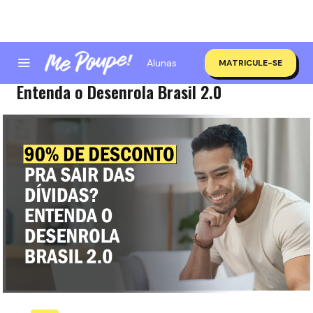
Alunas
MATRICULE-SE
90% de desconto pra sair das dívidas?
Entenda o Desenrola Brasil 2.0