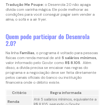
Tradução Me Poupe:
o Desenrola 2.0 não apaga
dívida com varinha mágica. Ele pode melhorar as
condições para você conseguir pagar sem vender a
alma, o sofá e a air fryer.
Quem pode participar do Desenrola
2.0?
Na linha
Famílias
, o programa é voltado para pessoas
físicas com renda mensal de até
5 salários mínimos
,
valor informado pelo Gov.br como
R$ 8.105
. Além
disso, a dívida precisa se encaixar nas regras do
programa e a negociação deve ser feita diretamente
pelos canais oficiais do banco ou instituição
financeira onde o débito existe.
Critério
Regra informada
Até 5 salários mínimos, equivalente a
Renda
R$ 8.105, segundo o Gov.br.