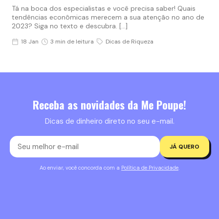
Tá na boca dos especialistas e você precisa saber! Quais
tendências econômicas merecem a sua atenção no ano de
2023? Siga no texto e descubra. […]
18 Jan
3 min de leitura
Dicas de Riqueza
Receba as novidades da Me Poupe!
Dicas de dinheiro direto no seu e-mail.
JÁ QUERO
Ao enviar, você concorda com a
Política de Privacidade
.