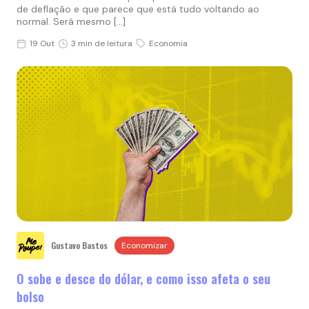
de deflação e que parece que está tudo voltando ao
normal. Será mesmo […]
19 Out
3 min de leitura
Economia
Gustavo Bastos
Economizar
O sobe e desce do dólar, e como isso afeta o seu
bolso