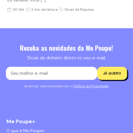
30 Set
3 min de leitura
Dicas de Riqueza
Receba as novidades da Me Poupe!
Dicas de dinheiro direto no seu e-mail.
JÁ QUERO
Ao enviar, você concorda com a
Política de Privacidade
.
Me Poupe+
O que é Me Poupe+