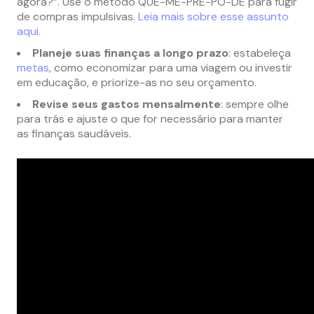
agora?”. Use o método QUE-ME-PRE-PO-DE para fugir
de compras impulsivas.
Leia mais sobre esse assunto
aqui.
Planeje suas finanças a longo prazo
: estabeleça
metas
, como economizar para uma viagem ou investir
em educação, e priorize-as no seu orçamento.
Revise seus gastos mensalmente
: sempre olhe
para trás e ajuste o que for necessário para manter
as finanças saudáveis.