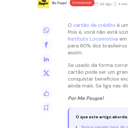
Me Poupe!
Economizar
26 Ago
4 min 
O
cartão de crédito
é um 
Pois é, você não está so
Instituto Locomotiva
em d
para 60% dos brasileiros
assim.
Se usado da forma corr
cartão pode ser um grand
conquistar benefícios ex
ainda mais. Se liga nas di
Por Me Poupe!
O que este artigo aborda:
Nunca parcele itens de 