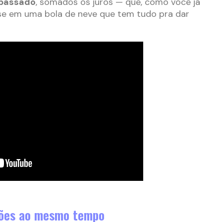
 passado
, somados os juros — que, como você já
nse em uma bola de neve que tem tudo pra dar
rtões ao mesmo tempo