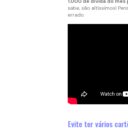
1.000 de dívida do mês
sabe, são altíssimos! Pe
errado.
Evite ter vários ca