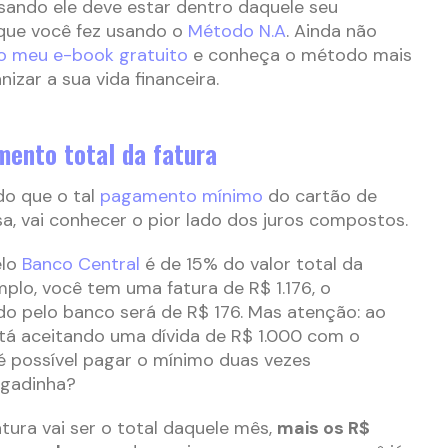
ando ele deve estar dentro daquele seu
 que você fez usando o
Método N.A
. Ainda não
 o meu e-book gratuito
e conheça o método mais
zar a sua vida financeira.
ento total da fatura
do que o tal
pagamento mínimo
do cartão de
sa, vai conhecer o pior lado dos juros compostos.
elo
Banco Central
é de 15% do valor total da
mplo, você tem uma fatura de R$ 1.176, o
o pelo banco será de R$ 176. Mas atenção: ao
stá aceitando uma dívida de R$ 1.000 com o
 é possível pagar o mínimo duas vezes
egadinha?
tura vai ser o total daquele mês,
mais os R$