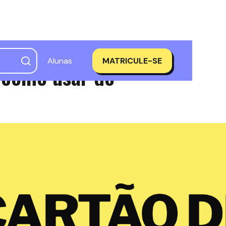
Alunas
MATRICULE-SE
 como usar do