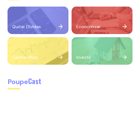
Quitar Dívidas
Economizar
Ganhar Mais
Investir
Cast
Poupe