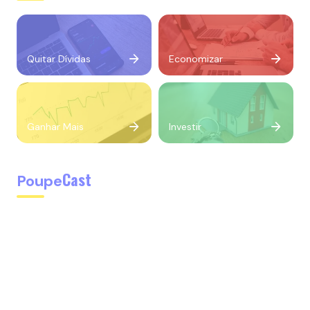
Quitar Dívidas
Economizar
Ganhar Mais
Investir
Cast
Poupe