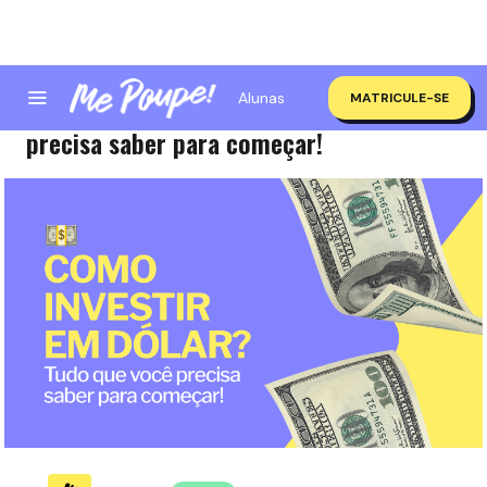
Alunas
MATRICULE-SE
Como investir em dólar? Tudo que você
precisa saber para começar!