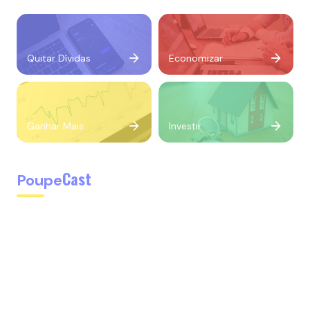
Quitar Dívidas
Economizar
Ganhar Mais
Investir
Cast
Poupe