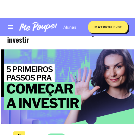
Alunas
MATRICULE-SE
5 primeiros passos pra começar a
investir