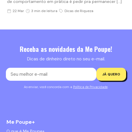
de comportamento em prática é pedir pra permanecer […]
22 Mar
3 min de leitura
Dicas de Riqueza
Receba as novidades da Me Poupe!
Dicas de dinheiro direto no seu e-mail.
JÁ QUERO
Ao enviar, você concorda com a
Política de Privacidade
.
Me Poupe+
O que é Me Poupe+