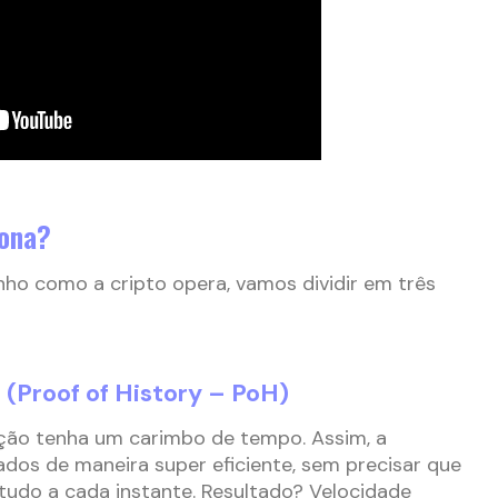
iona?
inho como a cripto opera, vamos dividir em três
 (Proof of History – PoH)
ção tenha um carimbo de tempo. Assim, a
ados de maneira super eficiente, sem precisar que
tudo a cada instante. Resultado? Velocidade