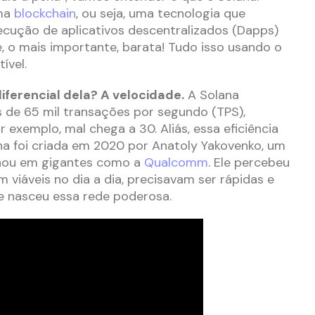
uma
blockchain
, ou seja, uma tecnologia que
ecução de aplicativos descentralizados (Dapps)
e, o mais importante, barata! Tudo isso usando o
ível.
iferencial dela? A velocidade.
A Solana
 de 65 mil transações por segundo (TPS),
or exemplo, mal chega a 30. Aliás, essa eficiência
na foi criada em 2020 por Anatoly Yakovenko, um
lhou em gigantes como a
Qualcomm
. Ele percebeu
m viáveis no dia a dia, precisavam ser rápidas e
ue nasceu essa rede poderosa.