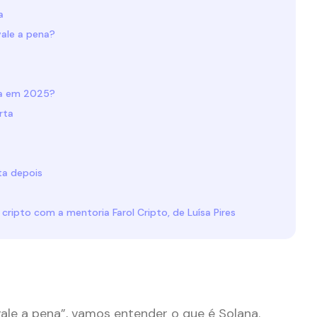
a
ale a pena?
na em 2025?
rta
sta depois
cripto com a mentoria Farol Cripto, de Luísa Pires
ale a pena”, vamos entender o que é Solana.