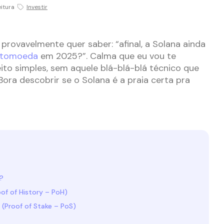
eitura
Investir
provavelmente quer saber: “afinal, a Solana ainda
ptomoeda
em 2025?”. Calma que eu vou te
eito simples, sem aquele blá-blá-blá técnico que
Bora descobrir se o Solana é a praia certa pra
?
oof of History – PoH)
 (Proof of Stake – PoS)