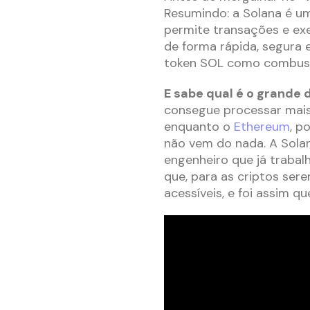
Resumindo: a Solana é 
permite transações e ex
de forma rápida, segura 
token SOL como combust
E sabe qual é o grande d
consegue processar mais
enquanto o
Ethereum
, p
não vem do nada. A Sola
engenheiro que já traba
que, para as criptos sere
acessíveis, e foi assim q