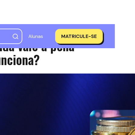
Alunas
MATRICULE-SE
nda vale a pena
nciona?