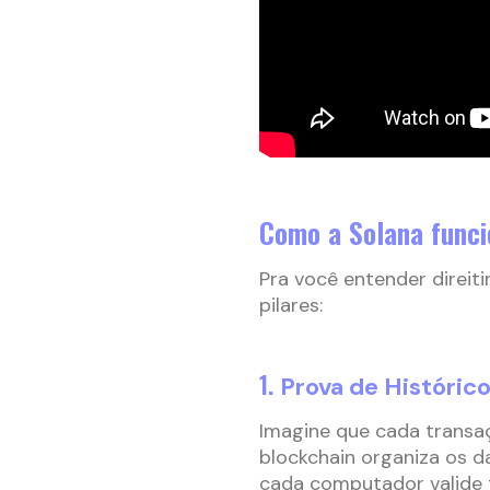
Como a Solana func
Pra você entender direit
pilares:
1.
Prova de Histórico
Imagine que cada transa
blockchain organiza os d
cada computador valide 