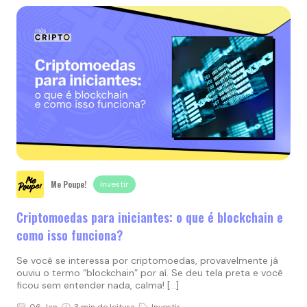
Me Poupe!
Investir
Criptomoedas para iniciantes: o que é blockchain e
como isso funciona?
Se você se interessa por criptomoedas, provavelmente já
ouviu o termo “blockchain” por aí. Se deu tela preta e você
ficou sem entender nada, calma! […]
06 Jan
3 min de leitura
Investir