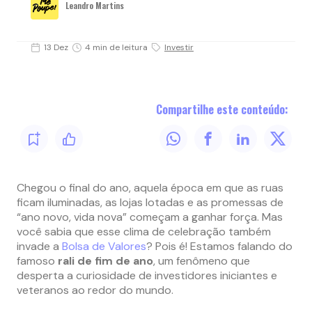
Leandro Martins
13 Dez
4 min de leitura
Investir
Compartilhe este conteúdo:
Chegou o final do ano, aquela época em que as ruas
ficam iluminadas, as lojas lotadas e as promessas de
“ano novo, vida nova” começam a ganhar força. Mas
você sabia que esse clima de celebração também
invade a
Bolsa de Valores
? Pois é! Estamos falando do
famoso
rali de fim de ano
, um fenômeno que
desperta a curiosidade de investidores iniciantes e
veteranos ao redor do mundo.