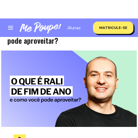
Alunas
MATRICULE-SE
O que é rali de fim de ano e como você
pode aproveitar?