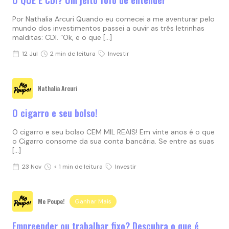
Por Nathalia Arcuri Quando eu comecei a me aventurar pelo
mundo dos investimentos passei a ouvir as três letrinhas
malditas: CDI. “Ok, e o que […]
12 Jul
2 min de leitura
Investir
Nathalia Arcuri
O cigarro e seu bolso!
O cigarro e seu bolso CEM MIL REAIS! Em vinte anos é o que
o Cigarro consome da sua conta bancária. Se entre as suas
[…]
23 Nov
< 1 min de leitura
Investir
Me Poupe!
Ganhar Mais
Empreender ou trabalhar fixo? Descubra o que é