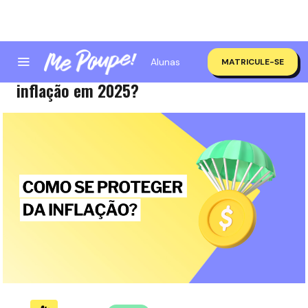
Alunas
MATRICULE-SE
Como proteger o seu dinheiro da
inflação em 2025?