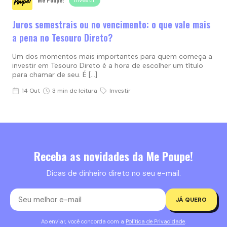
Juros semestrais ou no vencimento: o que vale mais
a pena no Tesouro Direto?
Um dos momentos mais importantes para quem começa a
investir em Tesouro Direto é a hora de escolher um título
para chamar de seu. É […]
14 Out
3 min de leitura
Investir
Receba as novidades da Me Poupe!
Dicas de dinheiro direto no seu e-mail.
JÁ QUERO
Ao enviar, você concorda com a
Política de Privacidade
.